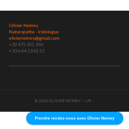
Olivier Neimry
Naturopathe - Iridologue
olivierneimry@gmail.com
+32 475 352 350
+33 6 64 13 01 51
© 2026
OLIVIER NEIMRY
—
UP ↑
Prendre rendez-vous avec Olivier Neimry