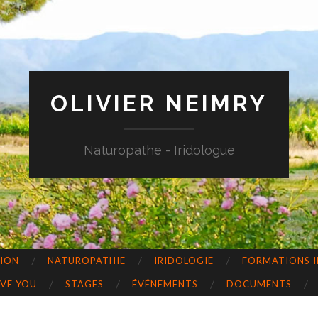
OLIVIER NEIMRY
Naturopathe - Iridologue
TION
NATUROPATHIE
IRIDOLOGIE
FORMATIONS I
OVE YOU
STAGES
ÉVÉNEMENTS
DOCUMENTS