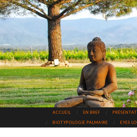
ACCUEIL
EN BREF
PRÉSENTA
BIOTYPOLOGIE PALMAIRE
EYES L